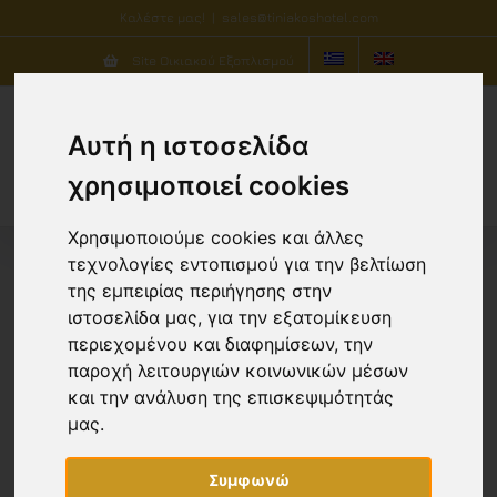
Μετάβαση
Καλέστε μας!
|
sales@tiniakoshotel.com
στο
Site Οικιακού Εξοπλισμού
περιεχόμενο
Αυτή η ιστοσελίδα
χρησιμοποιεί cookies
Χρησιμοποιούμε cookies και άλλες
τεχνολογίες εντοπισμού για την βελτίωση
της εμπειρίας περιήγησης στην
Ταξινόμηση ανά
Δημοφιλία
ιστοσελίδα μας, για την εξατομίκευση
περιεχομένου και διαφημίσεων, την
παροχή λειτουργιών κοινωνικών μέσων
Προβολή
30 Προϊόντων
και την ανάλυση της επισκεψιμότητάς
μας.
Συμφωνώ