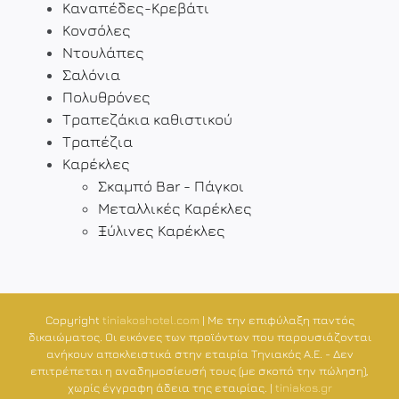
Καναπέδες-Κρεβάτι
Κονσόλες
Ντουλάπες
Σαλόνια
Πολυθρόνες
Τραπεζάκια καθιστικού
Τραπέζια
Καρέκλες
Σκαμπό Bar - Πάγκοι
Μεταλλικές Καρέκλες
Ξύλινες Καρέκλες
Copyright
tiniakoshotel.com
| Με την επιφύλαξη παντός
δικαιώματος. Οι εικόνες των προϊόντων που παρουσιάζονται
ανήκουν αποκλειστικά στην εταιρία Τηνιακός Α.Ε. - Δεν
επιτρέπεται η αναδημοσίευσή τους (με σκοπό την πώληση),
χωρίς έγγραφη άδεια της εταιρίας. |
tiniakos.gr