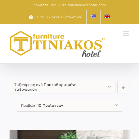
Μετάβαση
Καλέστε μας!
|
sales@tiniakoshotel.com
στο
Site Οικιακού Εξοπλισμού
περιεχόμενο
Ταξινόμηση ανά
Προκαθορισμένη
ταξινόμηση
Προβολή
10 Προϊόντων