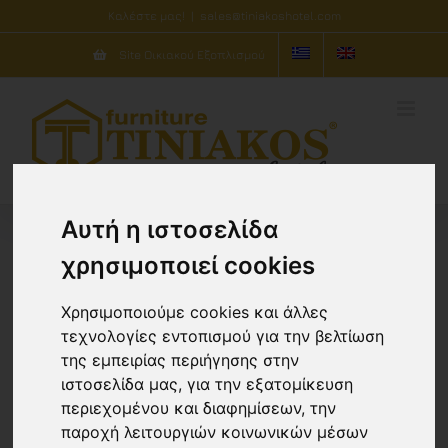
Μετάβαση
Καλέστε μας!
|
sales@tiniakoshotel.com
στο
Site Οικιακού Εξοπλισμού
περιεχόμενο
Αυτή η ιστοσελίδα
χρησιμοποιεί cookies
Ταξινόμηση ανά
Προκαθορισμένη
ταξινόμηση
Χρησιμοποιούμε cookies και άλλες
τεχνολογίες εντοπισμού για την βελτίωση
Προβολή
10 Προϊόντων
της εμπειρίας περιήγησης στην
ιστοσελίδα μας, για την εξατομίκευση
περιεχομένου και διαφημίσεων, την
παροχή λειτουργιών κοινωνικών μέσων