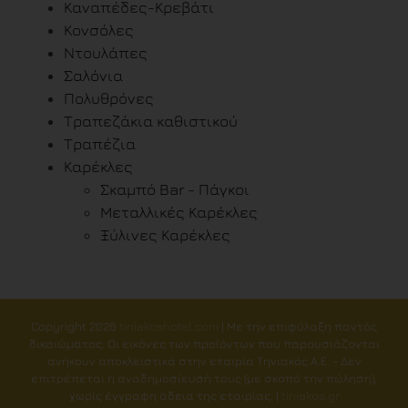
Καναπέδες-Κρεβάτι
Κονσόλες
Ντουλάπες
Σαλόνια
Πολυθρόνες
Τραπεζάκια καθιστικού
Τραπέζια
Καρέκλες
Σκαμπό Bar - Πάγκοι
Μεταλλικές Καρέκλες
Ξύλινες Καρέκλες
Copyright
2026
tiniakoshotel.com
| Με την επιφύλαξη παντός
δικαιώματος. Οι εικόνες των προϊόντων που παρουσιάζονται
ανήκουν αποκλειστικά στην εταιρία Τηνιακός Α.Ε. - Δεν
επιτρέπεται η αναδημοσίευσή τους (με σκοπό την πώληση),
χωρίς έγγραφη άδεια της εταιρίας. |
tiniakos.gr