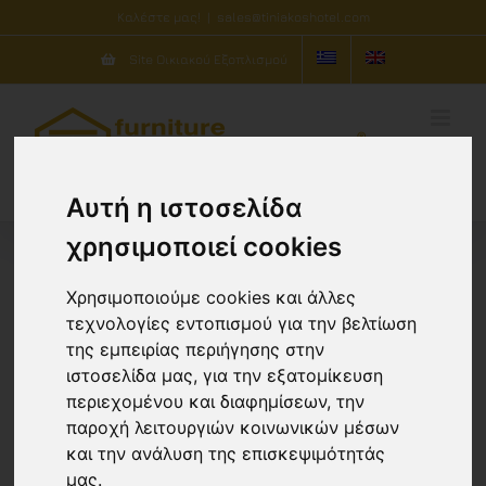
Μετάβαση
Καλέστε μας!
|
sales@tiniakoshotel.com
στο
Site Οικιακού Εξοπλισμού
περιεχόμενο
Αυτή η ιστοσελίδα
χρησιμοποιεί cookies
Χρησιμοποιούμε cookies και άλλες
Ταξινόμηση ανά
Δημοφιλία
τεχνολογίες εντοπισμού για την βελτίωση
της εμπειρίας περιήγησης στην
Προβολή
20 Προϊόντων
ιστοσελίδα μας, για την εξατομίκευση
περιεχομένου και διαφημίσεων, την
παροχή λειτουργιών κοινωνικών μέσων
και την ανάλυση της επισκεψιμότητάς
μας.