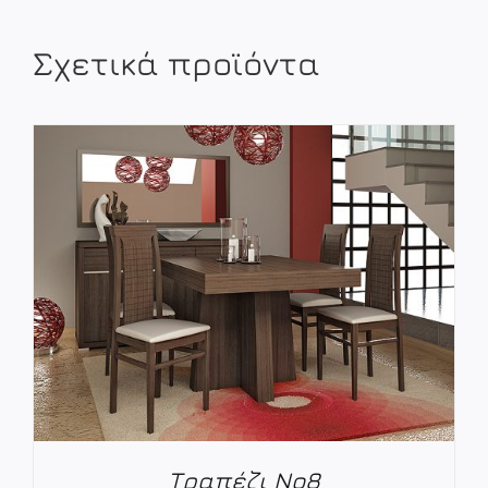
Σχετικά προϊόντα
Τραπέζι Νο8