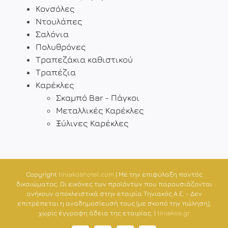
Κονσόλες
Ντουλάπες
Σαλόνια
Πολυθρόνες
Τραπεζάκια καθιστικού
Τραπέζια
Καρέκλες
Σκαμπό Bar - Πάγκοι
Μεταλλικές Καρέκλες
Ξύλινες Καρέκλες
Copyright
tiniakoshotel.com
| Με την επιφύλαξη παντός
δικαιώματος. Οι εικόνες των προϊόντων που παρουσιάζονται
ανήκουν αποκλειστικά στην εταιρία Τηνιακός Α.Ε. - Δεν
επιτρέπεται η αναδημοσίευσή τους (με σκοπό την πώληση),
χωρίς έγγραφη άδεια της εταιρίας. |
tiniakos.gr