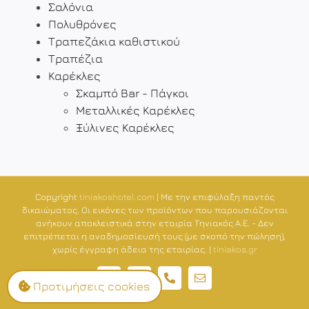
Σαλόνια
Πολυθρόνες
Τραπεζάκια καθιστικού
Τραπέζια
Καρέκλες
Σκαμπό Bar - Πάγκοι
Μεταλλικές Καρέκλες
Ξύλινες Καρέκλες
Copyright
tiniakoshotel.com
| Με την επιφύλαξη παντός
δικαιώματος. Οι εικόνες των προϊόντων που παρουσιάζονται
ανήκουν αποκλειστικά στην εταιρία Τηνιακός Α.Ε. - Δεν
επιτρέπεται η αναδημοσίευσή τους (με σκοπό την πώληση),
χωρίς έγγραφη άδεια της εταιρίας. |
tiniakos.gr
GDPR
Οικιακός
Τηλέφωνο
Email
Προτιμήσεις cookies
εξοπλισμός