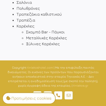
Σαλόνια
Πολυθρόνες
Τραπεζάκια καθιστικού
Τραπέζια
Καρέκλες
Σκαμπό Bar - Πάγκοι
Μεταλλικές Καρέκλες
Ξύλινες Καρέκλες
Copyright
tiniakoshotel.com
| Με την επιφύλαξη παντός
δικαιώματος. Οι εικόνες των προϊόντων που παρουσιάζονται
ανήκουν αποκλειστικά στην εταιρία Τηνιακός Α.Ε. - Δεν
επιτρέπεται η αναδημοσίευσή τους (με σκοπό την πώληση),
χωρίς έγγραφη άδεια της εταιρίας. |
tiniakos.gr
GDPR
Οικιακός
Τηλέφωνο
Email
Προτιμήσεις cookies
εξοπλισμός