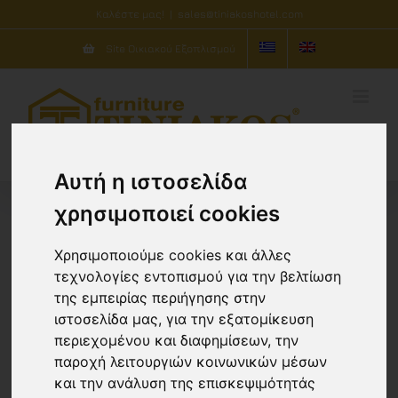
Μετάβαση
Καλέστε μας!
|
sales@tiniakoshotel.com
στο
Site Οικιακού Εξοπλισμού
περιεχόμενο
Αυτή η ιστοσελίδα
χρησιμοποιεί cookies
Χρησιμοποιούμε cookies και άλλες
Στρώματα
τεχνολογίες εντοπισμού για την βελτίωση
Ταξινόμηση ανά
Προκαθορισμένη
της εμπειρίας περιήγησης στην
ταξινόμηση
ιστοσελίδα μας, για την εξατομίκευση
περιεχομένου και διαφημίσεων, την
Προβολή
10 Προϊόντων
παροχή λειτουργιών κοινωνικών μέσων
και την ανάλυση της επισκεψιμότητάς