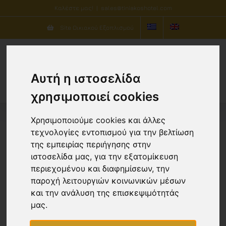
Μετάβαση
Καλέστε μας!
|
sales@tiniakoshotel.com
στο
Site Οικιακού Εξοπλισμού
περιεχόμενο
Αυτή η ιστοσελίδα
χρησιμοποιεί cookies
Χρησιμοποιούμε cookies και άλλες
τεχνολογίες εντοπισμού για την βελτίωση
Ταξινόμηση ανά
Προκαθορισμένη
της εμπειρίας περιήγησης στην
ταξινόμηση
ιστοσελίδα μας, για την εξατομίκευση
περιεχομένου και διαφημίσεων, την
Προβολή
10 Προϊόντων
παροχή λειτουργιών κοινωνικών μέσων
και την ανάλυση της επισκεψιμότητάς
μας.